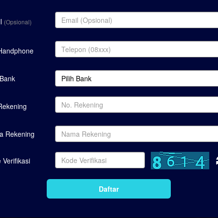
l
(Opsional)
Handphone
 Bank
Rekening
a Rekening
Verifikasi