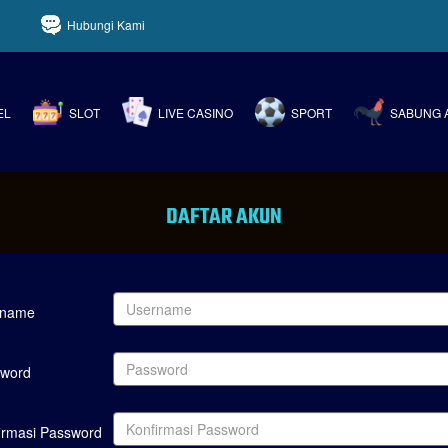
i
Hubungi Kami
EL
SLOT
LIVE CASINO
SPORT
SABUNG 
DAFTAR AKUN
rname
word
irmasi Password