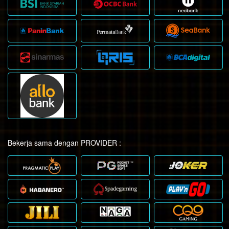
Bekerja sama dengan PROVIDER :